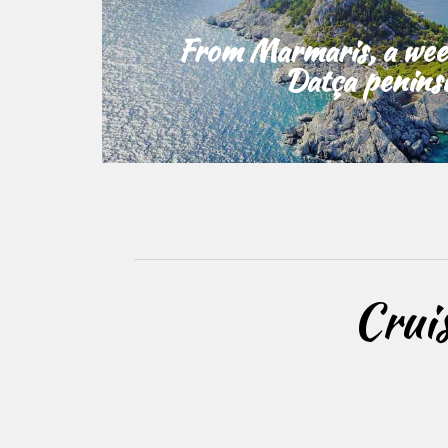
From Marmaris, a wee
Datça penins
Crui