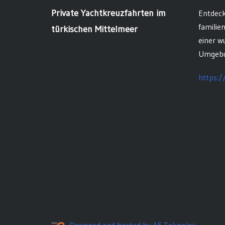
Private Yachtkreuzfahrten im
Entdeck
familie
türkischen Mittelmeer
einer w
Umgebu
https:/