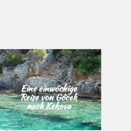
Eine einwöchige
Reise von Göcek
nach Kekova