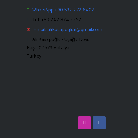
WhatsApp:+90 532 272 6407
Tel: +90 242 874 2252
Email: alikasapoglun@gmail.com
Ali Kasapoğlu · Üçağız Koyu
Kaş - 07573 Antalya
Turkey