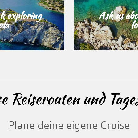
k exploring
Ask us abo
ula
l
se Reiserouten und Tages
Plane deine eigene Cruise